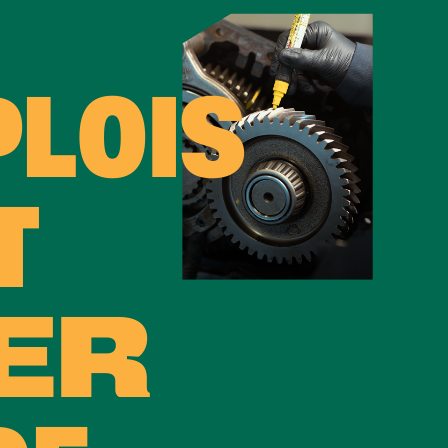
PLOIS
T
ER