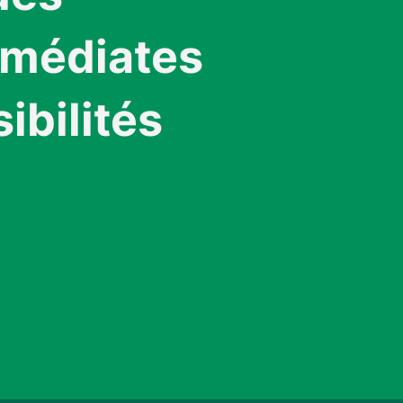
mmédiates
bilités