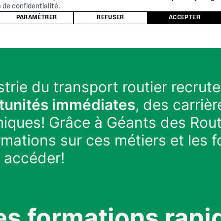
e de confidentialité
.
PARAMÉTRER
REFUSER
ACCEPTER
strie du transport routier recrute
tunités immédiates
, des carrièr
iques! Grâce à Géants des Rout
rmations sur ces métiers et les 
 accéder!
es formations rapi