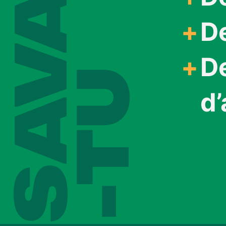
SAVAIS
D
D
-TU
d