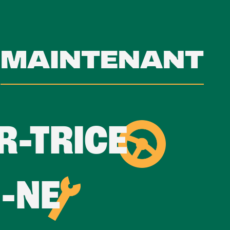
I
MAINTENANT
R-TRICE
-NE