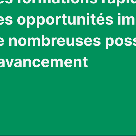
es opportunités i
e nombreuses possi
’avancement