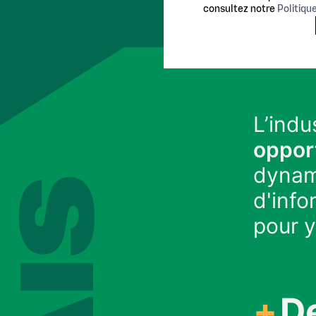
consultez notre
Politiqu
L’indu
oppor
dynam
d'info
pour y
D