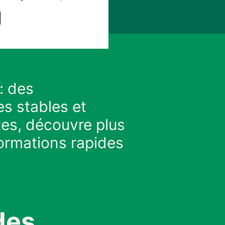
: des
es stables et
es, découvre plus
formations rapides
des