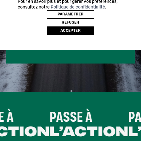
Pour en savoir plus et pour gérer vos préférences,
TRANSPORT DE
consultez notre
Politique de confidentialité
.
MARCHANDISES ET DE
PARAMÉTRER
TRANSPORT DE
REFUSER
PERSONNES?
ACCEPTER
 À
PASSE À
PAS
CTION
L’ACTION
L