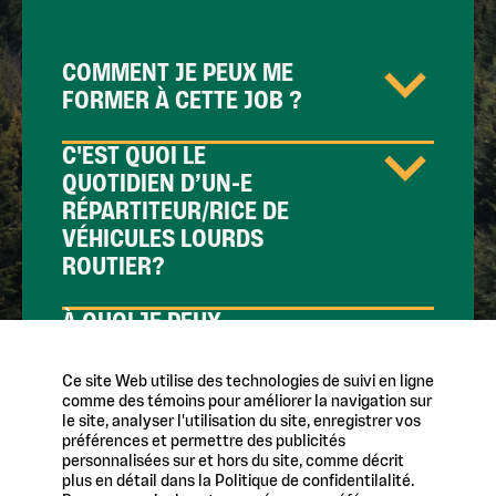
COMMENT JE PEUX ME
FORMER À CETTE JOB ?
C'EST QUOI LE
QUOTIDIEN D’UN-E
RÉPARTITEUR/RICE DE
VÉHICULES LOURDS
ROUTIER?
À QUOI JE PEUX
M’ATTENDRE COMME
SALAIRE ?
Ce site Web utilise des technologies de suivi en ligne
comme des témoins pour améliorer la navigation sur
le site, analyser l'utilisation du site, enregistrer vos
QUELLES SONT LES
préférences et permettre des publicités
DIFFÉRENCES ENTRE LA
personnalisées sur et hors du site, comme décrit
plus en détail dans la Politique de confidentilalité.
RÉPARTITION DE